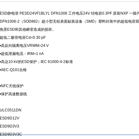
ESD静电管 PESD24VF1BLYL DFN1006 工作电压24V 结电容0.3PF 原装NXP 
DFN1006-2（SOD882）超小型无铅表面贴装设备（SMD）塑料封装中的超低
免受ESD和其他瞬变造成的损坏。
超低二极管电容Cd=0.30 pF
•高反向隔离电压VRWM=24 V
•超低泄漏电流：IRM=1 nA
•高达10 kV的ESD保护；IEC 61000-4-2标准
•AEC-Q101合格
•NFC天线保护
•保护高速数据线
ULC0511DN
ESD9D12V
ESD9D3V3
ESD9D3V3C