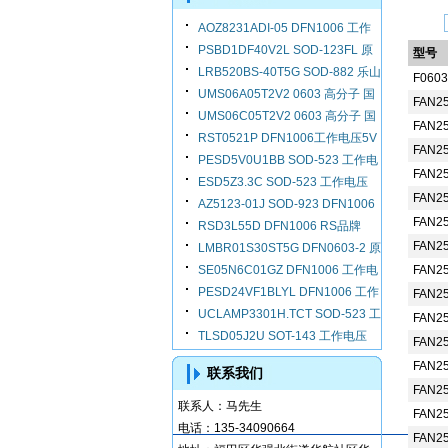
AOZ8231ADI-05 DFN1006 工作
PSBD1DF40V2L SOD-123FL 原
型号
电压5V 结电容13PF
LRB520BS-40T5G SOD-882 乐山
装芯导
F060
UMS06A05T2V2 0603 高分子 国
LRC
FAN2
UMS06C05T2V2 0603 高分子 国
产RS
FAN2
RST0521P DFN1006工作电压5V
产RS
FAN2
PESD5V0U1BB SOD-523 工作电
结电容0.3PF
FAN2
ESD5Z3.3C SOD-523 工作电压
压5V 结电容2.5PF
FAN2
AZ5123-01J SOD-923 DFN1006
3.3V 钳位电压18V
FAN2
RSD3L55D DFN1006 RS品牌
工作电压3.3V 钳位电压5V
FAN2
LMBR01S30ST5G DFN0603-2 原
SE05N6C01GZ DFN1006 工作电
FAN2
装 LRC
PESD24VF1BLYL DFN1006 工作
FAN2
压5V 结电容0.5PF
UCLAMP3301H.TCT SOD-523 工
FAN2
电压24V
TLSD05J2U SOT-143 工作电压
作电压3.3V 结电容25pF
FAN2
5V 结电容3PF
FAN2
联系我们
FAN2
联系人：
马先生
FAN2
电话：
135-34090664
FAN2